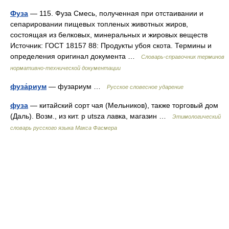
Фуза
— 115. Фуза Смесь, полученная при отстаивании и
сепарировании пищевых топленых животных жиров,
состоящая из белковых, минеральных и жировых веществ
Источник: ГОСТ 18157 88: Продукты убоя скота. Термины и
определения оригинал документа …
Словарь-справочник терминов
нормативно-технической документации
фуза́риум
— фузариум …
Русское словесное ударение
фуза
— китайский сорт чая (Мельников), также торговый дом
(Даль). Возм., из кит. p utsza лавка, магазин …
Этимологический
словарь русского языка Макса Фасмера