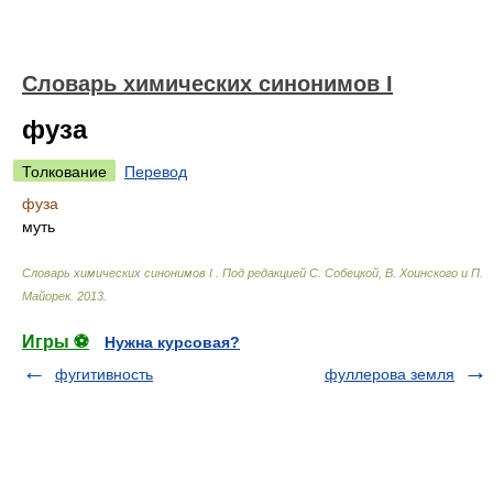
Cловарь химических синонимов I
фуза
Толкование
Перевод
фуза
муть
Cловарь химических синонимов I
.
Под редакцией С. Собецкой, В. Хоинского и П.
Майорек
.
2013
.
Игры ⚽
Нужна курсовая?
фугитивность
фуллерова земля