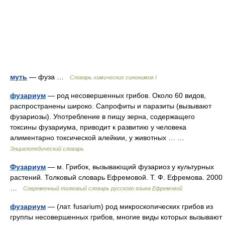
муть
— фуза …
Cловарь химических синонимов I
фузариум
— род несовершенных грибов. Около 60 видов,
распространены широко. Сапрофиты и паразиты (вызывают
фузариозы). Употребление в пищу зерна, содержащего
токсины фузариума, приводит к развитию у человека
алиментарно токсической алейкии, у животных … …
Энциклопедический словарь
Фузариум
— м. Грибок, вызывающий фузариоз у культурных
растений. Толковый словарь Ефремовой. Т. Ф. Ефремова. 2000
…
Современный толковый словарь русского языка Ефремовой
фузариум
— (лат. fusarium) род микроскопических грибов из
группы несовершенных грибов, многие виды которых вызывают